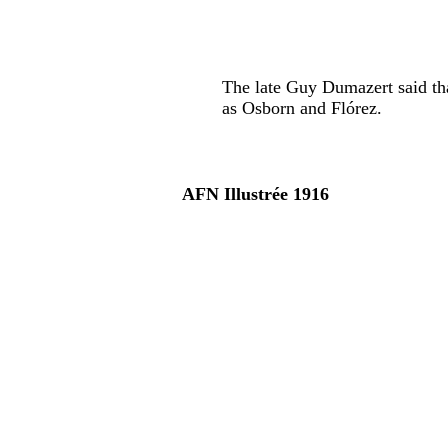
The late Guy Dumazert said th
as Osborn and Flórez.
AFN Illustrée 1916