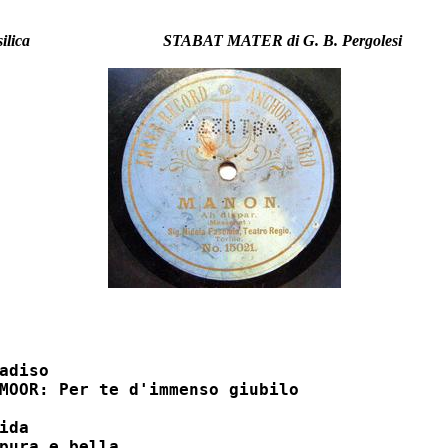
ilica
STABAT MATER di G. B. Pergolesi
diso 	

MOOR: Per te d'immenso giubilo



da 	

ura e bella 	
