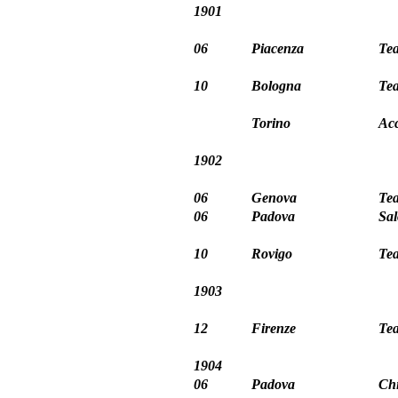
1901
06
Piacenza
Tea
10
Bologna
Te
Torino
Ac
1902
06
Genova
Tea
06
Padova
Sal
10
Rovigo
Tea
1903
12
Firenze
Tea
1904
06
Padova
Ch