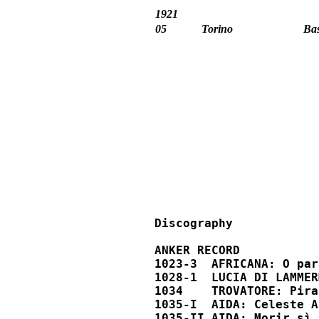
1921
05
Torino
Bas
Discography

ANKER RECORD 	

1023-3  AFRICANA: O para
1028-1  LUCIA DI LAMMER
1034    TROVATORE: Pira 	
1035-I  AIDA: Celeste Ai
1035-II AIDA: Morir sì p