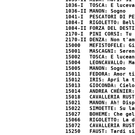
1036-I  TOSCA: E lucevan
1036-II MANON: Sogno 	

1041-I  PESCATORI DI PER
1084-I  RIGOLETTO: Bell
1084-II FORZA DEL DESTI
2170-I  PINI CORSI: Tu n
2170-II DENZA: Non t'amo
15000   MEFISTOFELE: Giu
15001   MASCAGNI: Serena
15002   TOSCA: E lucean 
15004   LEONCAVALLO: Mat
15005   MANON: Sogno 	

15011   FEDORA: Amor ti 
15012   IRIS: Apri la tu
15013   GIOCONDA: Cielo 
15014   ANDREA CHÉNIER: 
15018   CAVALLERIA RUST
15021   MANON: Ah! Dispa
15022   SIMOETTE: Su la 
15027   BOHEME: Che geli
15066   RIGOLETTO: La do
15072   CAVALLERIA RUSTI
15250   FAUST: Tardi si