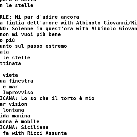
 le stelle 	

LE: Mi par d'udire ancora 	

a figlia dell'amore with Albinolo Giovanni/Ri
NO: Solenne in quest'ora with Albinolo Giovan
on mi vuoi più bene 	

 più 	

nto sul passo estremo 	

ta 	

le stelle 	

tinata 	

vieta 	

a finestra 	

e mar	

Improvviso 	

ICANA: Lo so che il torto è mio

r vision 	

lontana 	

da manina 	

nna è mobile 	

CANA: Siciliana 	

 fa with Ricci Assunta
