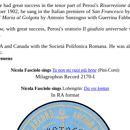
had great success in the tenor part of Perosi's
Risurrezione d
er 1902, he sang in the Italian premiere of
San Francesco
by
f
Maria al Golgota
by Antonio Sanzogno with Guerrina Fabbri
, with great success, Perosi's oratorio
Il giudizio universale
w
.
SA and Canada with the Società Polifonica Romana. He was al
c.
emens
Nicola Fasciolo sings
Tu non mi vuoi più bene
(Pini-Corsi)
Milagrophon Record 2170-I
Nicola Fasciolo sings
Lohengrin:
Da voi lontan
In RA format