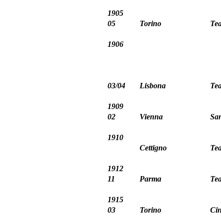
1905
05
Torino
Tea
1906
03/04
Lisbona
Tea
1909
02
Vienna
San
1910
Cettigno
Tea
1912
11
Parma
Tea
1915
03
Torino
Ci