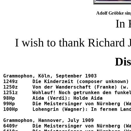
Adolf Gröbke sin
In 
I wish to thank Richard 
Di
Grammophon, Köln, September 1903

1249z	  Die Kinderzeit (composer unknown) (w. Sauer)			44238

1250z	  Von der Wanderschaft (Franke) (w. Sauer)			44239

1251z	  Wohlauf! Noch getrunken den funkelnden Wein (Schumann)	2-42740, Zonophone X.22252

98Hp	  Aida (Verdi): Holde Aida					042043

99Hp	  Die Meistersinger von Nürnberg (Wagner): Morgenlich leuchtend	042052

100Hp	  Lohengrin (Wagner): In fernem Land				042044

Grammophon, Hannover, July 1909

6409r     Die Meistersinger von Nürnberg (Wagner)