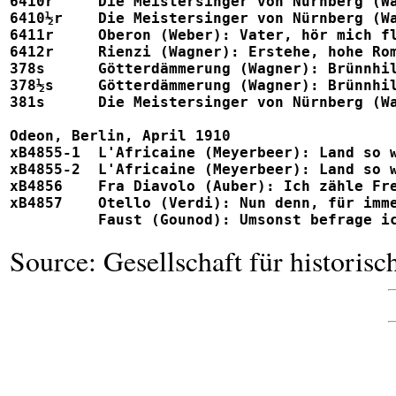
6410r     Die Meistersinger von Nürnberg (Wagner): 
6410½r    Die Meistersinger von Nürnberg (Wagner)
6411r     Oberon (Weber): Vater, hör mich flehen zu 
6412r     Rienzi (Wagner): Erstehe, hohe Roma, neu			
378s      Götterdämmerung (Wagner): Brünnhilde! Heili
378½s     Götterdämmerung (Wagner): Brünnhilde! He
381s      Die Meistersinger von Nürnberg (Wagner):
Odeon, Berlin, April 1910

xB4855-1  L'Africaine (Meyerbeer): Land so wunderbar			u
xB4855-2  L'Africaine (Meyerbeer): Land so wunderbar			X99
xB4856    Fra Diavolo (Auber): Ich zähle Freunde			X99515, X
xB4857    Otello (Verdi): Nun denn, für immer fahr' wohl
Source: Gesellschaft für historis