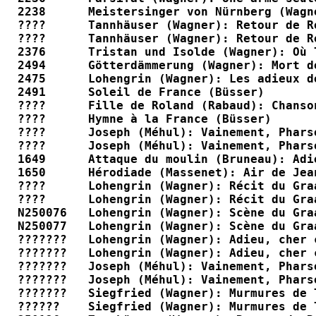
2238      Meistersinger von Nürnberg (Wagn
????      Tannhäuser (Wagner): Retour de R
????      Tannhäuser (Wagner): Retour de R
2376      Tristan und Isolde (Wagner): Où 
2494      Götterdämmerung (Wagner): Mort d
2475      Lohengrin (Wagner): Les adieux d
2491      Soleil de France (Büsser)       
????      Fille de Roland (Rabaud): Chanso
????      Hymne à la France (Büsser)      
????      Joseph (Méhul): Vainement, Phars
????      Joseph (Méhul): Vainement, Phars
1649      Attaque du moulin (Bruneau): Adi
1650      Hérodiade (Massenet): Air de Jea
????      Lohengrin (Wagner): Récit du Gra
????      Lohengrin (Wagner): Récit du Gra
N250076   Lohengrin (Wagner): Scène du Gra
N250077   Lohengrin (Wagner): Scène du Gra
???????   Lohengrin (Wagner): Adieu, cher 
???????   Lohengrin (Wagner): Adieu, cher 
???????   Joseph (Méhul): Vainement, Phars
???????   Joseph (Méhul): Vainement, Phars
???????   Siegfried (Wagner): Murmures de 
??????    Siegfried (Wagner): Murmures de 