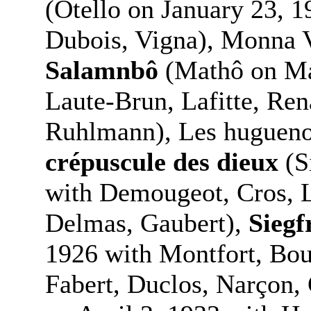
(Otello on January 23, 1
Dubois, Vigna), Monna V
Salamnbô
(Mathô on Ma
Laute-Brun, Lafitte, Re
Ruhlmann), Les hugueno
crépuscule des dieux
(S
with Demougeot, Cros, L
Delmas, Gaubert),
Siegf
1926 with Montfort, Bo
Fabert, Duclos, Narçon,