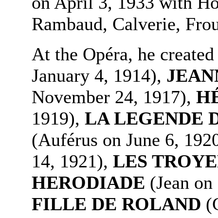
on April 3, 1933 with Ho
Rambaud, Calverie, Fro
At the Opéra, he create
January 4, 1914),
JEAN
November 24, 1917),
H
1919),
LA LEGENDE 
(Auférus on June 6, 192
14, 1921),
LES TROYE
HERODIADE
(Jean on
FILLE DE ROLAND
(G