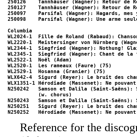
250126    Tannhäuser (Wagner): Retour de R
250127    Tannhäuser (Wagner): Retour de R
250097    Parsifal (Wagner): Hagards, mes 
250098    Parsifal (Wagner): Une arme seul
Columbia

WL2024-1  Fille de Roland (Rabaud): Chanso
WL2220-1  Meistersinger von Nürnberg (Wagn
WL2344-1  Siegfried (Wagner): Nothung! Gla
WL2345-1  Siegfried (Wagner): Chant de la 
WL2522-1  Noël (Adam)                     
WL2520-1  Les rameaux (Faure) (75)        
WL2529-1  Hosanna (Granier) (75)          
WLX642-4  Sigurd (Reyer): Le bruit des cha
WLX1351-1 Hérodiade (Massenet): Ne pouvant
N250242   Samson et Dalila (Saint-Saëns): 
          (w. chorus)

N250243   Samson et Dalila (Saint-Saëns): 
N250251   Sigurd (Reyer): Le bruit des cha
N250252   Hérodiade (Massenet): Ne pouvant
Reference for the disco