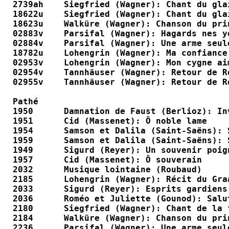
2739ah    Siegfried (Wagner): Chant du gla
18622u    Siegfried (Wagner): Chant du gla
18623u    Walküre (Wagner): Chanson du pri
02883v    Parsifal (Wagner): Hagards nes y
02884v    Parsifal (Wagner): Une arme seul
18782u    Lohengrin (Wagner): Ma confiance
02953v    Lohengrin (Wagner): Mon cygne ai
02954v    Tannhäuser (Wagner): Retour de R
02955v    Tannhäuser (Wagner): Retour de R
Pathé

1950      Damnation de Faust (Berlioz): In
1951      Cid (Massenet): Ô noble lame    
1954      Samson et Dalila (Saint-Saëns): 
1959      Samson et Dalila (Saint-Saëns): 
1949      Sigurd (Reyer): Un souvenir poig
1957      Cid (Massenet): Ô souverain     
2032      Musique lointaine (Roubaud)     
2185      Lohengrin (Wagner): Récit du Gra
2033      Sigurd (Reyer): Esprits gardiens
2036      Roméo et Juliette (Gounod): Salu
2180      Siegfried (Wagner): Chant de la 
2184      Walküre (Wagner): Chanson du pri
2236      Parsifal (Wagner): Une arme seul