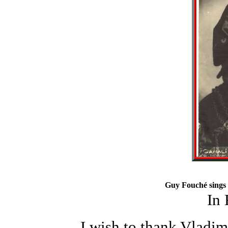
Guy Fouché sings
In
I wish to thank Vladim