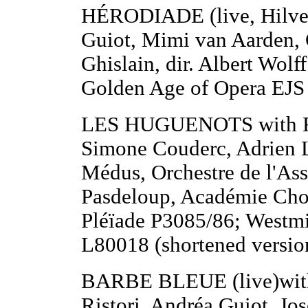
HÉRODIADE (live, Hilver
Guiot, Mimi van Aarden,
Ghislain, dir. Albert Wolff
Golden Age of Opera EJS
LES HUGUENOTS with Ren
Simone Couderc, Adrien 
Médus, Orchestre de l'Ass
Pasdeloup, Académie Chora
Pléïade P3085/86; Westmi
L80018 (shortened versi
BARBE BLEUE (live)with 
Ristori, Andréa Guiot, J