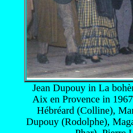
Jean Dupouy in La bohèm
Aix en Provence in 1967,
Hébréard (Colline), Ma
Dupouy (Rodolphe), Magal
Phar), Pierre