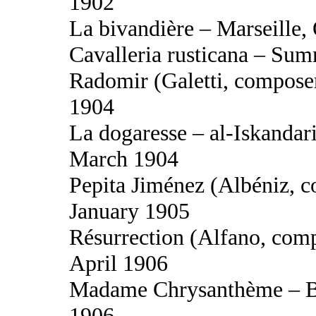
1902
La bivandière – Marseille,
Cavalleria rusticana – Su
Radomir (Galetti, composer
1904
La dogaresse – al‑Iskandar
March 1904
Pepita Jiménez (Albéniz, c
January 1905
Résurrection (Alfano, comp
April 1906
Madame Chrysanthème – B
1906