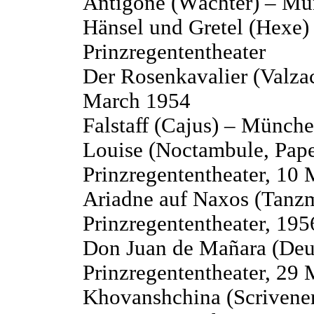
Antigone (Wächter) – Mün
Hänsel und Gretel (Hexe
Prinzregententheater
Der Rosenkavalier (Valzac
March 1954
Falstaff (Cajus) – Münche
Louise (Noctambule, Pap
Prinzregententheater, 10
Ariadne auf Naxos (Tanzm
Prinzregententheater, 195
Don Juan de Mañara (Deu
Prinzregententheater, 29
Khovanshchina (Scrivene