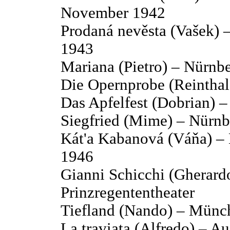
November 1942
Prodaná nevěsta (Vašek) 
1943
Mariana (Pietro) – Nürnb
Die Opernprobe (Reinthal
Das Apfelfest (Dobrian) 
Siegfried (Mime) – Nürnb
Kát'a Kabanová (Váňa) – 
1946
Gianni Schicchi (Gherar
Prinzregententheater
Tiefland (Nando) – Münch
La traviata (Alfredo) – Au